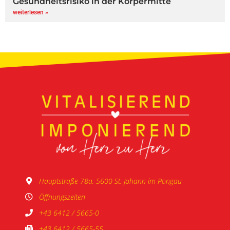
Gesundheitsrisiko in der Körpermitte
weiterlesen »
Hauptstraße 78a, 5600 St. Johann im Pongau
Öffnungszeiten
+43 6412 / 5665-0
+43 6412 / 5665-55