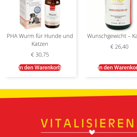
PHA Wurm für Hunde und
Wunschgewicht – K
Katzen
€
26,40
€
30,75
In den Warenkorb
In den Warenko