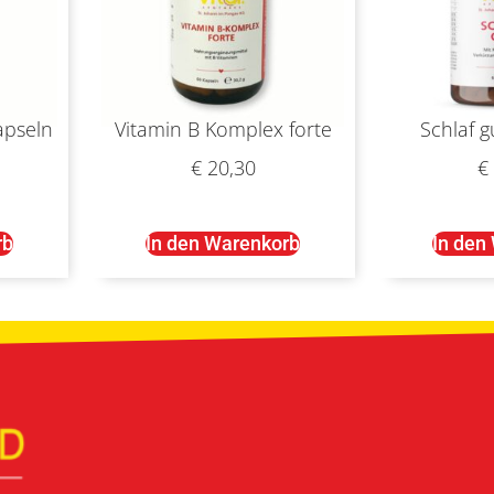
apseln
Vitamin B Komplex forte
Schlaf g
€
20,30
€
rb
In den Warenkorb
In den