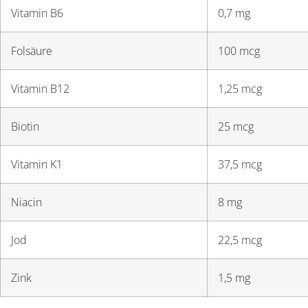
Vitamin B6
0,7 mg
Folsäure
100 mcg
Vitamin B12
1,25 mcg
Biotin
25 mcg
Vitamin K1
37,5 mcg
Niacin
8 mg
Jod
22,5 mcg
Zink
1,5 mg