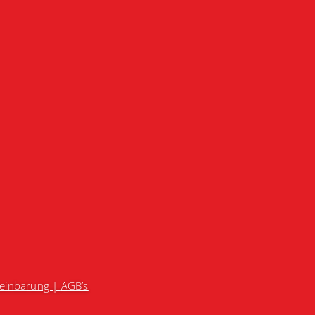
reinbarung |
AGB’s