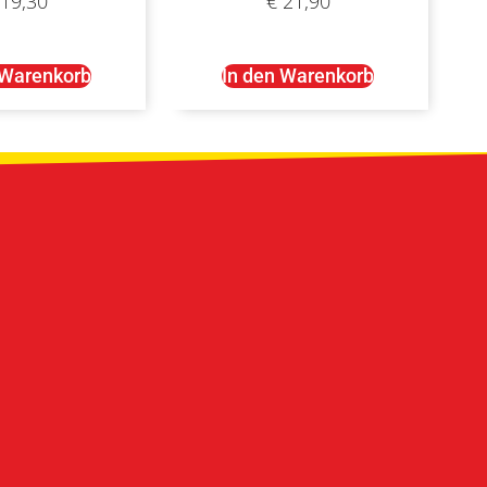
19,30
€
21,90
 Warenkorb
In den Warenkorb