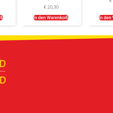
€
€
20,30
rb
In den Warenkorb
In den