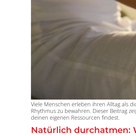
Viele Menschen erleben ihren Alltag als di
Rhythmus zu bewahren. Dieser Beitrag zei
deinen eigenen Ressourcen findest.
Natürlich durchatmen: W