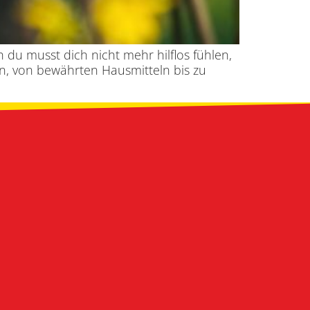
 du musst dich nicht mehr hilflos fühlen,
n, von bewährten Hausmitteln bis zu