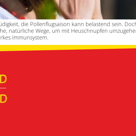
gkeit, die Pollenflugsaison kann belastend sein. Doch
tliche, natürliche Wege, um mit Heuschnupfen umzugehe
tarkes Immunsystem.