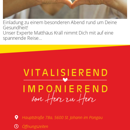
Einladung zu einem besonderen Abend rund um Deine
Gesundheit!
Unser Experte Matthäus Krall nimmt Dich mit auf eine
spannende Reise…
Hauptstraße 78a, 5600 St. Johann im Pongau
Öffnungszeiten