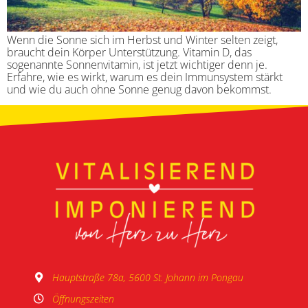
Wenn die Sonne sich im Herbst und Winter selten zeigt,
braucht dein Körper Unterstützung. Vitamin D, das
sogenannte Sonnenvitamin, ist jetzt wichtiger denn je.
Erfahre, wie es wirkt, warum es dein Immunsystem stärkt
und wie du auch ohne Sonne genug davon bekommst.
Hauptstraße 78a, 5600 St. Johann im Pongau
Öffnungszeiten