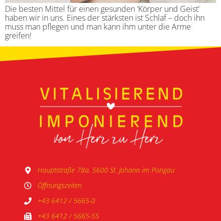
Die besten Mittel für einen gesunden ‘Körper und Geist’
haben wir in uns. Eines der stärksten ist Schlaf – doch ihn
muss man pflegen und man kann ihm unter die Arme
greifen!
Hauptstraße 78a, 5600 St. Johann im Pongau
Öffnungszeiten
+43 6412 / 5665-0
+43 6412 / 5665-55