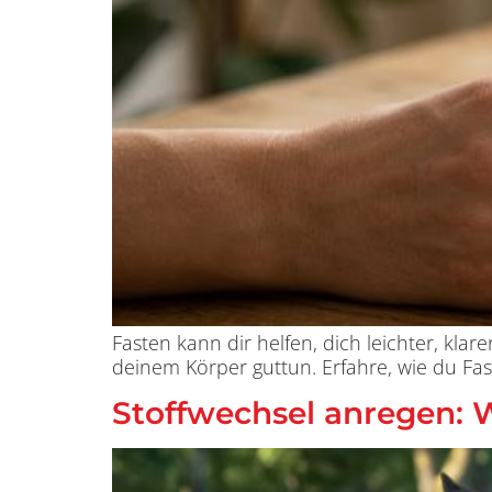
Fasten kann dir helfen, dich leichter, kl
deinem Körper guttun. Erfahre, wie du Faste
Stoffwechsel anregen: W