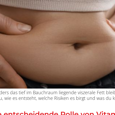
nders das tief im Bauchraum liegende viszerale Fett bl
u, wie es entsteht, welche Risiken es birgt und was du
e entscheidende Rolle von Vit