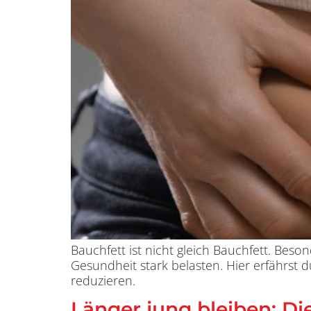
Bauchfett ist nicht gleich Bauchfett. Beso
Gesundheit stark belasten. Hier erfährst d
reduzieren.
Länger jung bleiben: Di