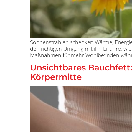
Sonnenstrahlen schenken Wärme, Energie 
den richtigen Umgang mit ihr. Erfahre, wi
Maßnahmen für mehr Wohlbefinden währen
Unsichtbares Bauchfett:
Körpermitte