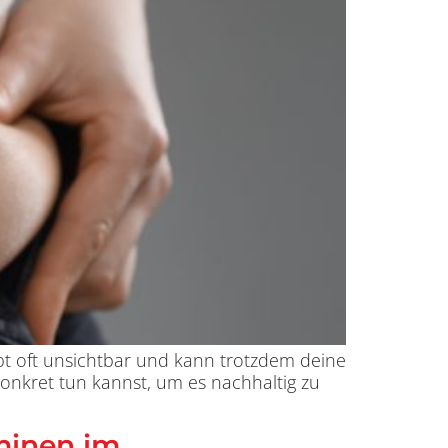
eibt oft unsichtbar und kann trotzdem deine
 konkret tun kannst, um es nachhaltig zu
aminen im