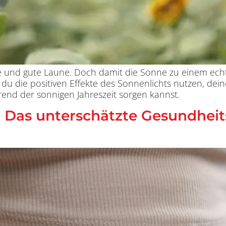
und gute Laune. Doch damit die Sonne zu einem echt
e du die positiven Effekte des Sonnenlichts nutzen, de
d der sonnigen Jahreszeit sorgen kannst.
 Das unterschätzte Gesundheits