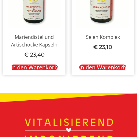
Mariendistel und
Selen Komplex
Artischocke Kapseln
€
23,10
€
23,40
In den Warenkorb
In den Warenkorb