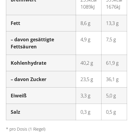
1089kJ
1676kJ
Fett
8,6 g
13,3 g
– davon gesättigte
4,9 g
7,5 g
Fettsäuren
Kohlenhydrate
40,2 g
61,9 g
– davon Zucker
23,5 g
36,1 g
Eiweiß
3,3 g
5,0 g
Salz
0,3 g
0,5 g
* pro Dosis (1 Riegel)