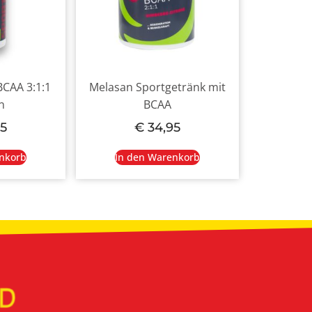
BCAA 3:1:1
Melasan Sportgetränk mit
n
BCAA
5
€
34,95
nkorb
In den Warenkorb