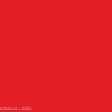
reinbarung |
AGB’s