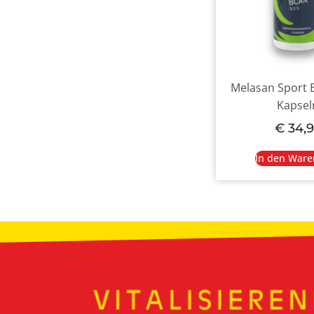
Melasan Sport 
Kapsel
€
34,9
In den Ware