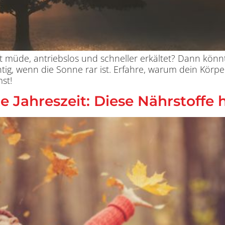
oft müde, antriebslos und schneller erkältet? Dann kön
tig, wenn die Sonne rar ist. Erfahre, warum dein Körp
st!
te Jahreszeit: Diese Nährstoffe