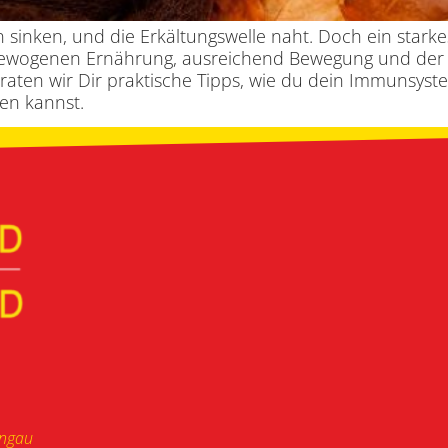
 sinken, und die Erkältungswelle naht. Doch ein stark
gewogenen Ernährung, ausreichend Bewegung und der nö
rraten wir Dir praktische Tipps, wie du dein Immunsyst
en kannst.
ongau