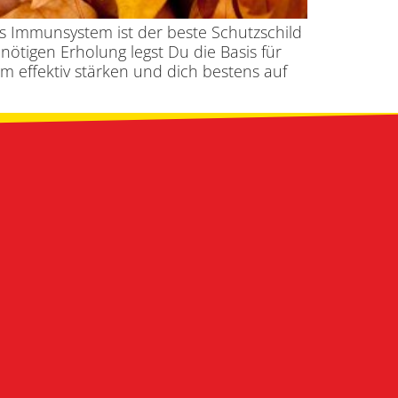
es Immunsystem ist der beste Schutzschild
tigen Erholung legst Du die Basis für
em effektiv stärken und dich bestens auf