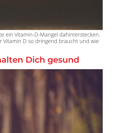
nte ein Vitamin-D-Mangel dahinterstecken.
er Vitamin D so dringend braucht und wie
 halten Dich gesund