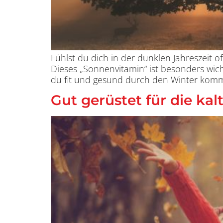
Fühlst du dich in der dunklen Jahreszeit 
Dieses „Sonnenvitamin“ ist besonders wich
du fit und gesund durch den Winter komm
Gut gerüstet für die kal