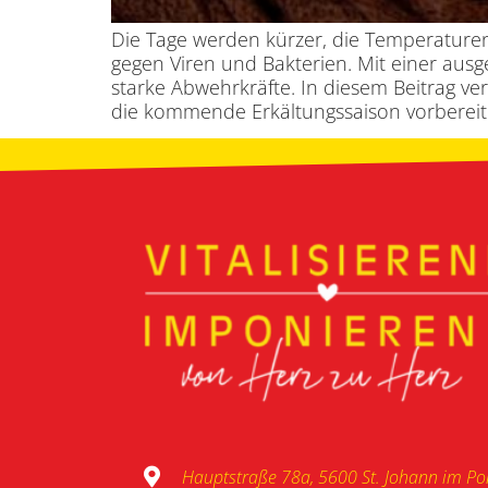
Die Tage werden kürzer, die Temperaturen
gegen Viren und Bakterien. Mit einer aus
starke Abwehrkräfte. In diesem Beitrag ve
die kommende Erkältungssaison vorbereit
Hauptstraße 78a, 5600 St. Johann im P