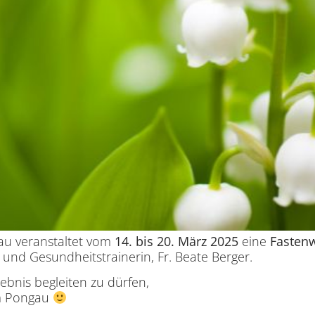
au veranstaltet vom
14. bis 20. März 2025
eine
Fasten
und Gesundheitstrainerin, Fr. Beate Berger.
ebnis begleiten zu dürfen,
im Pongau