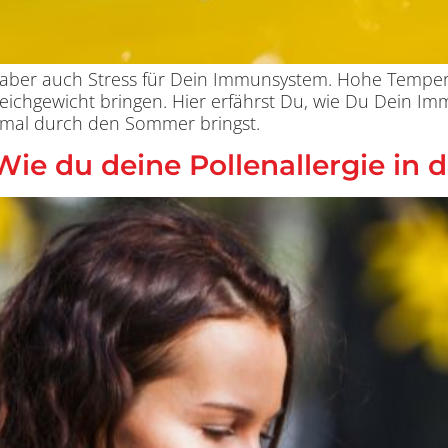
, aber auch Stress für Dein Immunsystem. Hohe Tempe
ichgewicht bringen. Hier erfährst Du, wie Du Dein I
imal durch den Sommer bringst.
ie du deine Pollenallergie in 