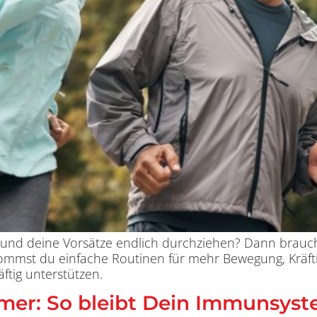
len und deine Vorsätze endlich durchziehen? Dann brau
bekommst du einfache Routinen für mehr Bewegung, Kräf
ftig unterstützen.
er: So bleibt Dein Immunsyst